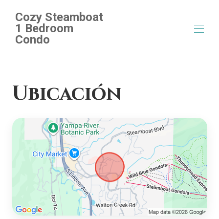
Cozy Steamboat
1 Bedroom
Condo
Inicio
Descripción general
Ubicación
Mapa
Galería
Tarifas
Disponibilidad
Reseñas
Contacto